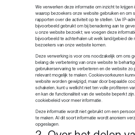
We verwerken deze informatie om inzicht te krijgen i
waarop bezoekers onze website gebruiken en om st
rapporten over die activiteit op te stellen. Uw IP-ad
bijvoorbeeld gebruikt om bij benadering aan te geve
u onze website bezoekt; we voegen deze informa
bijvoorbeeld te achterhalen uit welk land/gebied d
bezoekers van onze website komen.
Deze verwerking is voor ons noodzakelijk om ons g
belang de verbetering van onze website te behartig
gebruikerservaring te verbeteren en de website zo p
relevant mogelijk te maken. Cookievoorkeuren kunn
website worden gewijzigd, maar door bepaalde cook
schakelen, kunt u wellicht niet ten volle profiteren v
en kan de functionaliteit van de website beperkt zij
cookiebeleid voor meer informatie.
Deze informatie wordt niet gebruikt om een persoonli
te maken. Al dit soort informatie wordt anoniem ve
opgeslagen.
2. Over het delen v