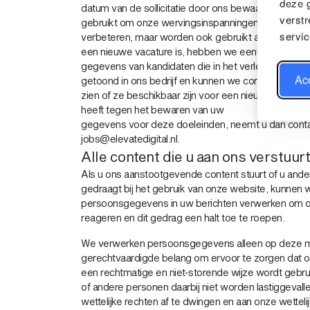
deze 
datum van de sollicitatie door ons bewaard. De g
verstr
gebruikt om onze wervingsinspanningen en selecti
servic
verbeteren, maar worden ook gebruikt als talentenp
een nieuwe vacature is, hebben we eenvoudig toeg
gegevens van kandidaten die in het verleden inter
Acc
getoond in ons bedrijf en kunnen we contact met 
zien of ze beschikbaar zijn voor een nieuwe kans. 
heeft tegen het bewaren van uw
gegevens voor deze doeleinden, neemt u dan cont
jobs@elevatedigital.nl.
Alle content die u aan ons verstuurt
Als u ons aanstootgevende content stuurt of u ande
gedraagt bij het gebruik van onze website, kunnen w
persoonsgegevens in uw berichten verwerken om op
reageren en dit gedrag een halt toe te roepen.
We verwerken persoonsgegevens alleen op deze ma
gerechtvaardigde belang om ervoor te zorgen dat 
een rechtmatige en niet-storende wijze wordt gebru
of andere personen daarbij niet worden lastiggeval
wettelijke rechten af te dwingen en aan onze wettelij