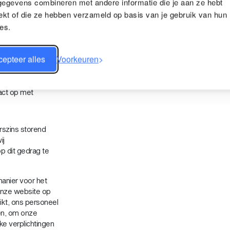
gegevens combineren met andere informatie die je aan ze hebt
egevens worden
ekt of die ze hebben verzameld op basis van je gebruik van hun
eprocedure te
es.
ool. Wanneer er
ang tot de
esse hebben
epteer alles
Voorkeuren
hen opnemen om te
Als u bezwaren
act op met
rszins storend
ij
 dit gedrag te
nier voor het
onze website op
ikt, ons personeel
len, om onze
ke verplichtingen