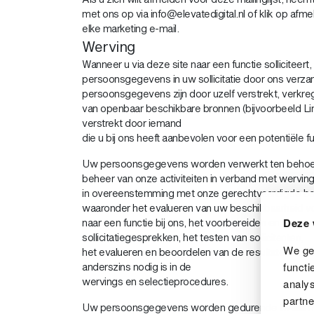
met ons op via info@elevatedigital.nl of klik op afm
elke marketing e-mail.
Werving
Wanneer u via deze site naar een functie solliciteer
persoonsgegevens in uw sollicitatie door ons verz
persoonsgegevens zijn door uzelf verstrekt, verkre
van openbaar beschikbare bronnen (bijvoorbeeld Lin
verstrekt door iemand
die u bij ons heeft aanbevolen voor een potentiële fu
Uw persoonsgegevens worden verwerkt ten behoe
beheer van onze activiteiten in verband met werving 
in overeenstemming met onze gerechtvaardigde be
waaronder het evalueren van uw beschikbaarheid voor 
Deze 
naar een functie bij ons, het voorbereiden en voeren
sollicitatiegesprekken, het testen van sollicitanten,
We geb
het evalueren en beoordelen van de resultaten daar
functi
anderszins nodig is in de
wervings en selectieprocedures.
analys
partne
Uw persoonsgegevens worden gedurende twaalf 