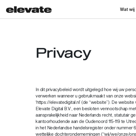
Wat wij
Privacy
In dit privacybeleid wordt uitgelegd hoe wij uw pe
verwerken wanneer u gebruikmaakt van onze websi
‘https://elevatedigital.nl’ (de “website”). De websi
Elevate Digital B.V., een besloten vennootschap me
aansprakelijkheid naar Nederlands recht, statutair ge
kantoorhoudende aan de Oudenoord 115-119 te Utre
in het Nederlandse handelsregister onder nummer 6
wettelijke dochterondernemingen (“wij/we/onze/ons”)