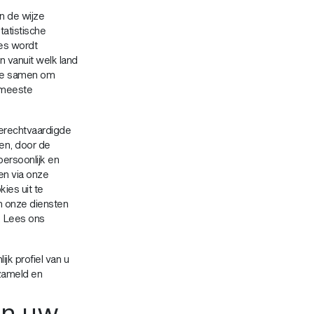
n de wijze
atistische
res wordt
n vanuit welk land
tie samen om
e meeste
erechtvaardigde
en, door de
ersoonlijk en
en via onze
ies uit te
an onze diensten
n. Lees ons
jk profiel van u
rzameld en
an uw