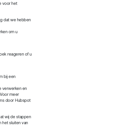
e voor het
ng dat we hebben
erken om u
oek reageren of u
 bij een
te verwerken en
. Voor meer
ens door Hubspot
t wij de stappen
het sluiten van