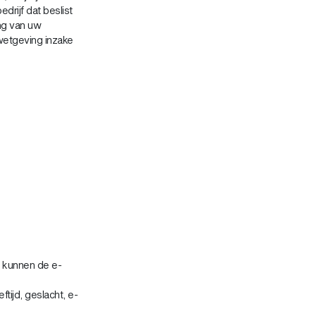
drijf dat beslist
ng van uw
wetgeving inzake
 kunnen de e-
tijd, geslacht, e-