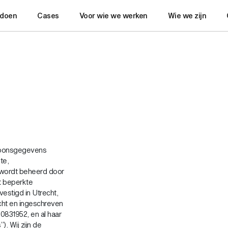
 doen
Cases
Voor wie we werken
Wie we zijn
rsoonsgegevens
te,
te wordt beheerd door
t beperkte
vestigd in Utrecht,
cht en ingeschreven
0831952, en al haar
. Wij zijn de