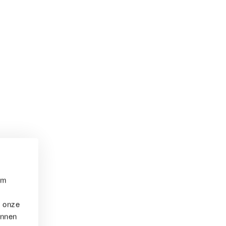
om
t onze
unnen