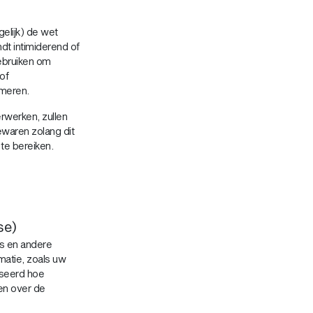
elijk) de wet
dt intimiderend of
gebruiken om
of
rmeren.
werken, zullen
ewaren zolang dit
 te bereiken.
se)
s en andere
atie, zoals uw
yseerd hoe
en over de