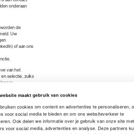
elden onderaan
t, worden de
ameld. Uw
gen
kedIn) of aan ons
nctie.
ve van het
en selectie, zulks
langen,
c.q. sollicitatie
website maakt gebruik van cookies
 van
ruiken cookies om content en advertenties te personaliseren, 
van en zoals
es voor social media te bieden en om ons websiteverkeer te
eren. Ook delen we informatie over je gebruik van onze site me
rs voor social media, advertenties en analyse. Deze partners k
maanden na de