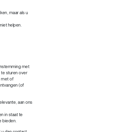
kken, maar als u
niet helpen.
enstemming met
te sturen over
 met of
ontvangen (of
levante, aan ons
 in staat te
e bieden.
t u dan contact