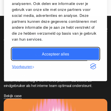
analyseren. Ook delen we informatie over je
gebruik van onze site met onze partners voor
social media, advertenties en analyse. Deze
partners kunnen deze gegevens combineren met
andere informatie die je aan ze hebt verstrekt of
Award winning case
Bekijk deze cases
Alle cases
die ze hebben verzameld op basis van je gebruik
van hun services.
Award winning case
Accepteer alles
Award Winning Case: Geisha Fashion
Geisha Fashion, een sterk groeiend modebedrijf met een
Award winning c
Voorkeuren
duidelijke merkidentiteit, zocht een strategische partner om hun
digitale fundament te versterken. Hun doel? Een
toekomstbestendig e-commerce platform dat zowel de
eindgebruiker als het interne team optimaal ondersteunt.
Bekijk case