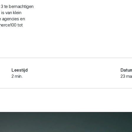
op 3 te bemachtigen
is van klein
e agencies en
merce100 tot
Leestijd
Datu
2 min.
23 ma