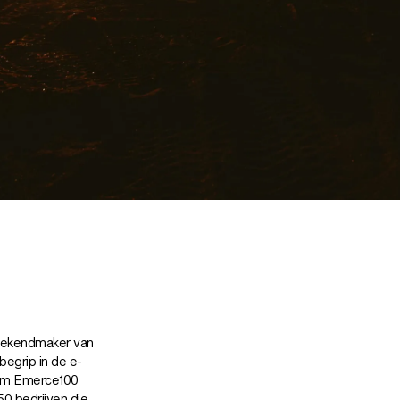
 bekendmaker van
begrip in de e-
aam Emerce100
50 bedrijven die