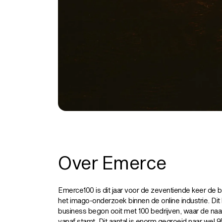
Over Emerce
Emerce100 is dit jaar voor de zeventiende keer de
het imago-onderzoek binnen de online industrie. Dit 
business begon ooit met 100 bedrijven, waar de n
vanaf stamt. Dit aantal is enorm gegroeid naar wel 9