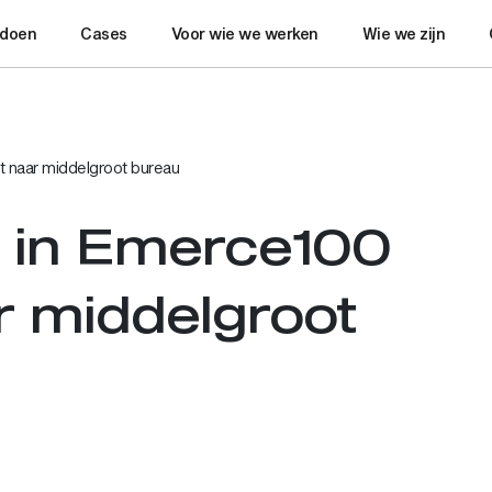
 doen
Cases
Voor wie we werken
Wie we zijn
t naar middelgroot bureau
2 in Emerce100
r middelgroot