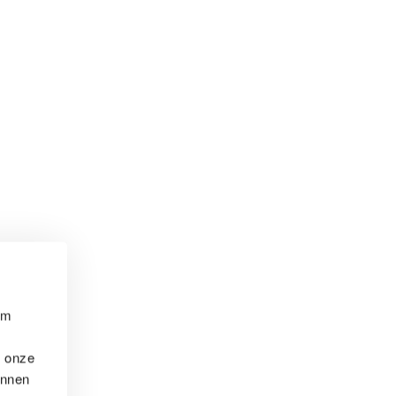
om
t onze
unnen