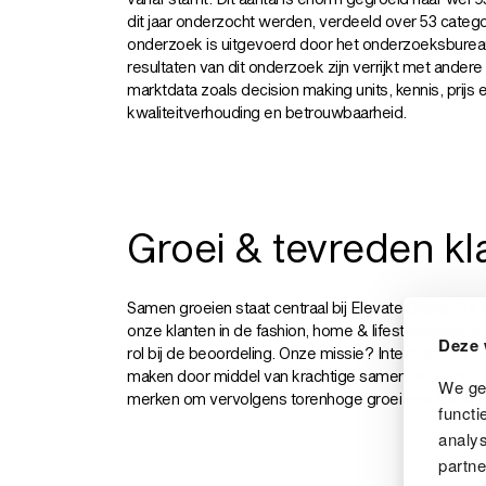
dit jaar onderzocht werden, verdeeld over 53 catego
onderzoek is uitgevoerd door het onderzoeksbureau
resultaten van dit onderzoek zijn verrijkt met andere
marktdata zoals decision making units, kennis, prijs 
kwaliteitverhouding en betrouwbaarheid.
Groei & tevreden kl
Samen groeien staat centraal bij Elevate Digital. De
onze klanten in de fashion, home & lifestylebranche
Deze 
rol bij de beoordeling. Onze missie? Internationaal e
maken door middel van krachtige samenwerkingen 
We geb
merken om vervolgens torenhoge groei resultaten te
functi
analys
partne