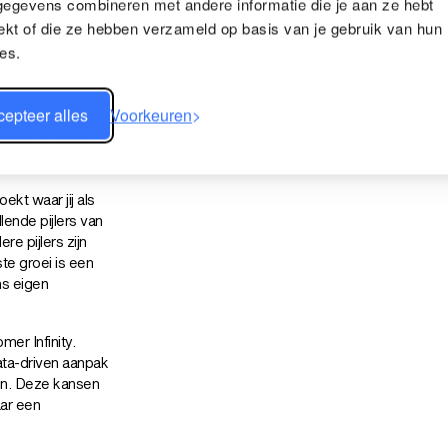
gegevens combineren met andere informatie die je aan ze hebt
ekt of die ze hebben verzameld op basis van je gebruik van hun
es.
n onderscheidende
epteer alles
Voorkeuren
innovatie,
 merken op weg
ekt waar jij als
lende pijlers van
e pijlers zijn
ste groei is een
ns eigen
er Infinity.
data-driven aanpak
ken. Deze kansen
ar een