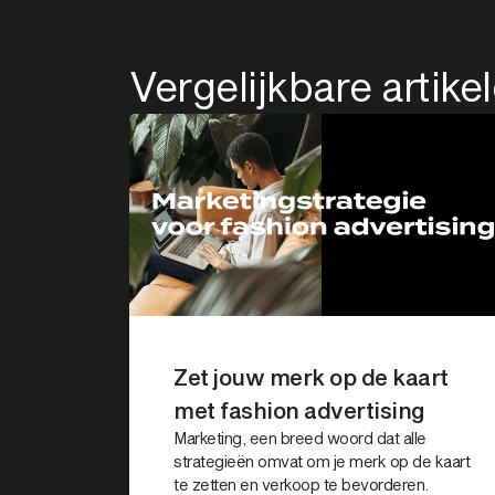
Vergelijkbare artike
Zet jouw merk op de kaart
met fashion advertising
Marketing, een breed woord dat alle
strategieën omvat om je merk op de kaart
te zetten en verkoop te bevorderen.