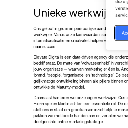
deze 
verstr
Unieke werkwijze
servic
Ons geloof in groei en persoonlijke aandacht is ee
Acc
werkwijze. Vanuit onze kernwaarden; samenwerken, 
internationalisatie en creativiteit helpen wij andere
naar succes.
Elevate Digital is een data-driven agency die onderzo
bedrijf staat. De mate van ‘volwassenheid’ in verschil
jouw organisatie — waarvan marketing er één is. Ander
‘brand’, ‘people’, ‘organisatie’ en ‘technologie’. De be
gelijkmatige ontwikkeling binnen alle pijlers binnen o
ontwikkelde Maturity-model.
Daarnaast hanteren we onze eigen werkwijze: Custom
Hierin spelen klantinzichten een essentiële rol. De 
stelt ons in staat om groeikansen inzichtelijk te ma
pakken we met beide handen aan en vertalen we na
doelgerichte online marketingstrategie.