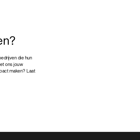
en?
bedrijven die hun
 met ons jouw
mpact maken? Laat