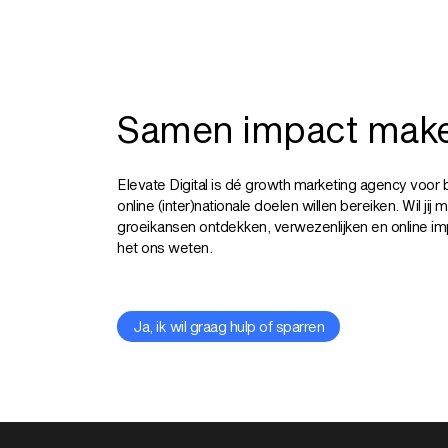
Samen impact mak
Elevate Digital is dé growth marketing agency voor 
online (inter)nationale doelen willen bereiken. Wil jij
groeikansen ontdekken, verwezenlijken en online i
het ons weten.
Ja, ik wil graag hulp of sparren