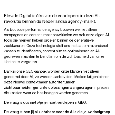
Elevate Digital is één van de voorlopers in deze AI-
revolutie binnen de Nederlandse agency-markt.
Als boutique
performance agency
bouwen we niet alleen
campagnes en content, maar ontwikkelen we ook onze eigen AI-
tools die merken helpen groeien binnen de generatieve
zoekkanalen. Onze technologie stelt ons in staat om razendsnel
kansen te identificeren, content slim te optimaliseren en AI-
gedreven inzichten te benutten om de zichtbaarheid van onze
klanten te vergroten.
Dankzij onze GEO-aanpak worden onze klanten niet alleen
genoemd door AI, ze worden aanbevolen. Merken krijgen binnen
deze nieuwe context
meer autoriteit
,
meer
zichtbaarheid
en
gerichte oplossingen aangedragen
in precies
die kanalen waar de beslissingen worden genomen.
De vraag is dus niet
of
je je moet verdiepen in GEO.
De vraag is:
ben jij al zichtbaar voor de AI’s die jouw doelgroep